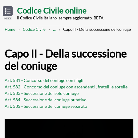
Skip
OPEN
TABLE
Codice Civile online
OF
to
CONTENTS
main
Il Codice Civile italiano, sempre aggiornato. BETA
INDICE
content
Breadcrumb
Mostra
Home
Codice Civile
...
Capo II - Della successione del coniuge
l'intero
percorso
strutturato
Capo II - Della successione
del coniuge
Art. 581 - Concorso del coniuge con i figli
Art. 582 - Concorso del coniuge con ascendenti , fratelli e sorelle
Art. 583 - Successione del solo coniuge
Art. 584 - Successione del coniuge putativo
Art. 585 - Successione del coniuge separato