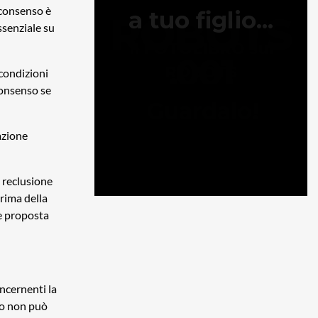
 consenso è
ssenziale su
 condizioni
 consenso se
iazione
a reclusione
prima della
e proposta
oncernenti la
to non può