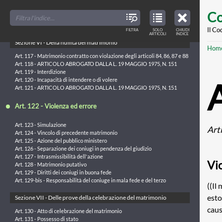
stranieri nello Stato
Skip
FILTER
CLOSE
TOC
TABLE
Co
TITLES
OF
to
Art. 115 - Matrimonio del cittadino all'estero
CONTENTS
VIEW
Art. 116 - Matrimonio dello straniero nel Regno
ONLY
main
Il Co
FILTRA
SOLO
CHIUDI
ARTICLES
ARTICOLI
INDICE
IN
THE
conte
Sezione VI - Della nullità del matrimonio
TABLE
Br
Hom
OF
CONTENTS
Art. 117 - Matrimonio contratto con violazione degli articoli 84, 86, 87 e 88
Art. 118 - ARTICOLO ABROGATO DALLA L. 19 MAGGIO 1975, N. 151
Art. 119 - Interdizione
Art. 120 - Incapacità di intendere o di volere
Art. 121 - ARTICOLO ABROGATO DALLA L. 19 MAGGIO 1975, N. 151
Art. 122 - Violenza ed errore
Art. 123 - Simulazione
Art
Art. 124 - Vincolo di precedente matrimonio
Art. 125 - Azione del pubblico ministero
Art. 126 - Separazione dei coniugi in pendenza del giudizio
Art. 127 - Intrasmissibilità dell'azione
Vi
Art. 128 - Matrimonio putativo
Art. 129 - Diritti dei coniugi in buona fede
Art. 129-bis - Responsabilità del coniuge in mala fede e del terzo
((Il
esto
Sezione VII - Delle prove della celebrazione del matrimonio
caus
Art. 130 - Atto di celebrazione del matrimonio
Art. 131 - Possesso di stato