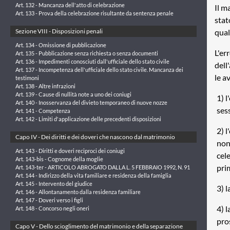
Art. 132 - Mancanza dell'atto di celebrazione
Il m
Art. 133 - Prova della celebrazione risultante da sentenza penale
stat
qual
Sezione VIII - Disposizioni penali
Art. 134 - Omissione di pubblicazione
L'er
Art. 135 - Pubblicazione senza richiesta o senza documenti
Art. 136 - Impedimenti conosciuti dall'ufficiale dello stato civile
dell
Art. 137 - Incompetenza dell'ufficiale dello stato civile. Mancanza dei
le a
testimoni
Art. 138 - Altre infrazioni
Art. 139 - Cause di nullità note a uno dei coniugi
1) 
Art. 140 - Inosservanza del divieto temporaneo di nuove nozze
ses
Art. 141 - Competenza
Art. 142 - Limiti d'applicazione delle precedenti disposizioni
2) 
Capo IV - Dei diritti e dei doveri che nascono dal matrimonio
non 
Art. 143 - Diritti e doveri reciproci dei coniugi
cel
Art. 143-bis - Cognome della moglie
pri
Art. 143-ter - ARTICOLO ABROGATO DALLA L. 5 FEBBRAIO 1992, N. 91
Art. 144 - Indirizzo della vita familiare e residenza della famiglia
Art. 145 - Intervento del giudice
3) 
Art. 146 - Allontanamento dalla residenza familiare
Art. 147 - Doveri verso i figli
4) 
Art. 148 - Concorso negli oneri
pro
Capo V - Dello scioglimento del matrimonio e della separazione