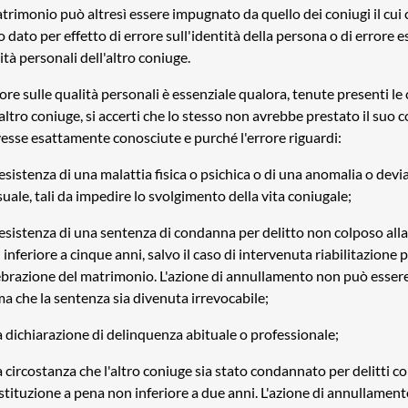
atrimonio può altresì essere impugnato da quello dei coniugi il cui
o dato per effetto di errore sull'identità della persona o di errore e
ità personali dell'altro coniuge.
rore sulle qualità personali è essenziale qualora, tenute presenti le
'altro coniuge, si accerti che lo stesso non avrebbe prestato il suo
vesse esattamente conosciute e purché l'errore riguardi:
l'esistenza di una malattia fisica o psichica o di una anomalia o dev
suale, tali da impedire lo svolgimento della vita coniugale;
l'esistenza di una sentenza di condanna per delitto non colposo all
inferiore a cinque anni, salvo il caso di intervenuta riabilitazione 
ebrazione del matrimonio. L'azione di annullamento non può esser
ma che la sentenza sia divenuta irrevocabile;
la dichiarazione di delinquenza abituale o professionale;
la circostanza che l'altro coniuge sia stato condannato per delitti c
stituzione a pena non inferiore a due anni. L'azione di annullamen