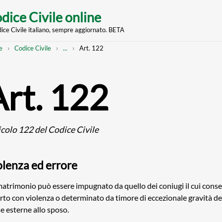
dice Civile online
dice Civile italiano, sempre aggiornato. BETA
nt
eadcrumb
Mostra
e
Codice Civile
...
Art. 122
l'intero
percorso
strutturato
Art. 122
icolo 122 del Codice Civile
olenza ed errore
 matrimonio può essere impugnato da quello dei coniugi il cui cons
rto con violenza o determinato da timore di eccezionale gravità d
e esterne allo sposo.