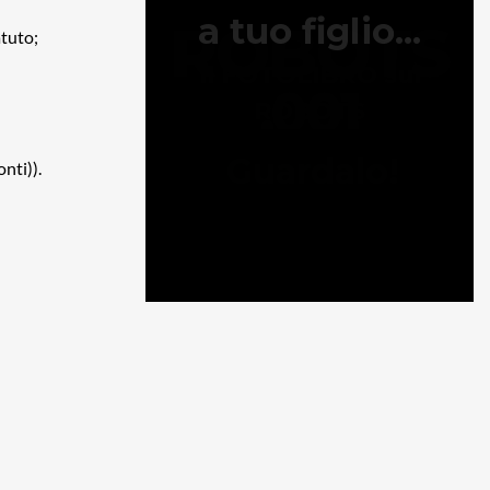
atuto;
onti)).