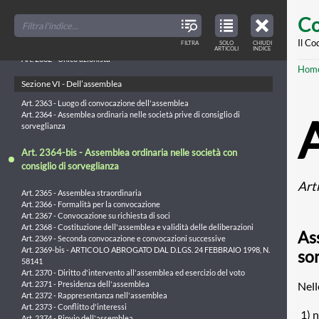
della società controllante
Skip
FILTER
CLOSE
Art. 2359-quinquies - Sottoscrizione di azioni o quote della società
TOC
TABLE
Co
TITLES
OF
to
controllante
CONTENTS
VIEW
Art. 2360 - Divieto di sottoscrizione reciproca di azioni
ONLY
main
Il Co
FILTRA
SOLO
CHIUDI
ARTICLES
Art. 2361 - Partecipazioni
ARTICOLI
INDICE
IN
THE
conte
Art. 2362 - Unico azionista
TABLE
Br
Hom
OF
CONTENTS
Sezione VI - Dell’assemblea
Art. 2363 - Luogo di convocazione dell'assemblea
Art. 2364 - Assemblea ordinaria nelle società prive di consiglio di
sorveglianza
Art. 2364-bis - Assemblea ordinaria nelle società con
consiglio di sorveglianza
Art
Art. 2365 - Assemblea straordinaria
Art. 2366 - Formalità per la convocazione
Art. 2367 - Convocazione su richiesta di soci
Art. 2368 - Costituzione dell'assemblea e validità delle deliberazioni
Ass
Art. 2369 - Seconda convocazione e convocazioni successive
Art. 2369-bis - ARTICOLO ABROGATO DAL D.LGS. 24 FEBBRAIO 1998, N.
so
58141
Art. 2370 - Diritto d'intervento all'assemblea ed esercizio del voto
Nell
Art. 2371 - Presidenza dell'assemblea
Art. 2372 - Rappresentanza nell'assemblea
Art. 2373 - Conflitto d'interessi
1) 
Art. 2374 - Rinvio dell'assemblea