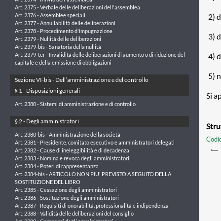
Art. 2375 - Verbale delle deliberazioni dell'assemblea
2) 
Art. 2376 - Assemblee speciali
Art. 2377 - Annullabilità delle deliberazioni
Art. 2378 - Procedimento d'impugnazione
3) d
Art. 2379 - Nullità delle deliberazioni
Art. 2379-bis - Sanatoria della nullità
4) d
Art. 2379-ter - Invalidità delle deliberazioni di aumento o di riduzione del
capitale e della emissione di obbligazioni
5) n
Sezione VI-bis - Dell’amministrazione e del controllo
§ 1 - Disposizioni generali
Si a
Art. 2380 - Sistemi di amministrazione e di controllo
§ 2 - Degli amministratori
Stru
Art. 2380-bis - Amministrazione della società
Codic
Art. 2381 - Presidente, comitato esecutivo e amministratori delegati
Art. 2382 - Cause di ineleggibilità e di decadenza
Art. 2383 - Nomina e revoca degli amministratori
Art. 2384 - Poteri di rappresentanza
Art. 2384-bis - ARTICOLO NON PIU' PREVISTO A SEGUITO DELLA
SOSTITUZIONE DEL LIBRO
Art. 2385 - Cessazione degli amministratori
Art. 2386 - Sostituzione degli amministratori
Art. 2387 - Requisiti di onorabilità, professionalità e indipendenza
Art. 2388 - Validità delle deliberazioni del consiglio