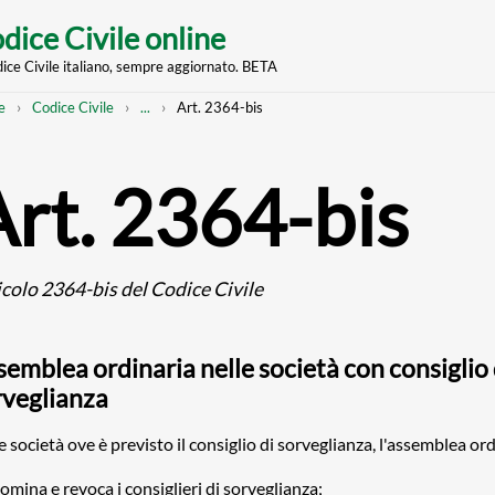
dice Civile online
dice Civile italiano, sempre aggiornato. BETA
nt
eadcrumb
Mostra
e
Codice Civile
...
Art. 2364-bis
l'intero
percorso
strutturato
Art. 2364-bis
icolo 2364-bis del Codice Civile
emblea ordinaria nelle società con consiglio 
rveglianza
e società ove è previsto il consiglio di sorveglianza, l'assemblea ord
nomina e revoca i consiglieri di sorveglianza;