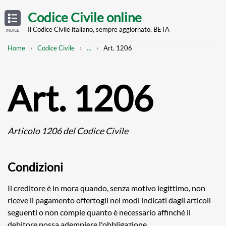
Skip
OPEN
TABLE
Codice Civile online
OF
to
CONTENTS
main
Il Codice Civile italiano, sempre aggiornato. BETA
INDICE
content
Breadcrumb
Mostra
Home
Codice Civile
...
Art. 1206
l'intero
percorso
strutturato
Art. 1206
Articolo 1206 del Codice Civile
Condizioni
Il creditore è in mora quando, senza motivo legittimo, non
riceve il pagamento offertogli nei modi indicati dagli articoli
seguenti o non compie quanto è necessario affinché il
debitore possa adempiere l'obbligazione.