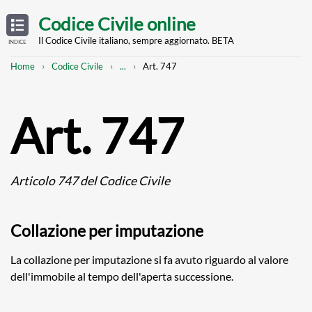
Skip
OPEN
TABLE
Codice Civile online
OF
to
CONTENTS
main
Il Codice Civile italiano, sempre aggiornato. BETA
INDICE
content
Breadcrumb
Mostra
Home
Codice Civile
...
Art. 747
l'intero
percorso
strutturato
Art. 747
Articolo 747 del Codice Civile
Collazione per imputazione
La collazione per imputazione si fa avuto riguardo al valore
dell'immobile al tempo dell'aperta successione.