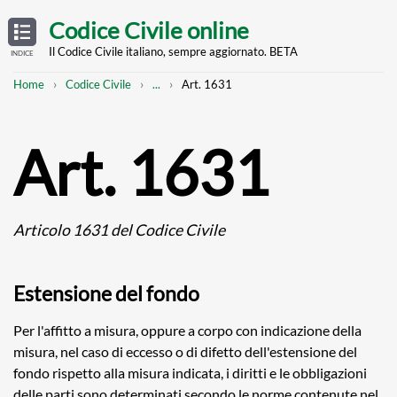
Skip
OPEN
TABLE
Codice Civile online
OF
to
CONTENTS
main
Il Codice Civile italiano, sempre aggiornato. BETA
INDICE
content
Breadcrumb
Mostra
Home
Codice Civile
...
Art. 1631
l'intero
percorso
strutturato
Art. 1631
Articolo 1631 del Codice Civile
Estensione del fondo
Per l'affitto a misura, oppure a corpo con indicazione della
misura, nel caso di eccesso o di difetto dell'estensione del
fondo rispetto alla misura indicata, i diritti e le obbligazioni
delle parti sono determinati secondo le norme contenute nel