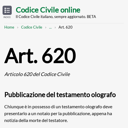
Skip
OPEN
TABLE
Codice Civile online
OF
to
CONTENTS
main
Il Codice Civile italiano, sempre aggiornato. BETA
INDICE
content
Breadcrumb
Mostra
Home
Codice Civile
...
Art. 620
l'intero
percorso
strutturato
Art. 620
Articolo 620 del Codice Civile
Pubblicazione del testamento olografo
Chiunque è in possesso di un testamento olografo deve
presentarlo a un notaio per la pubblicazione, appena ha
notizia della morte del testatore.