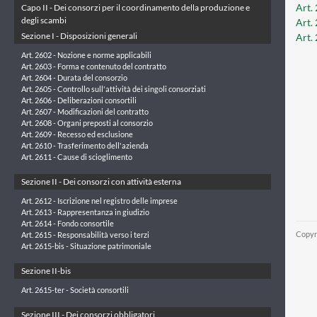
Art.
Capo II - Dei consorzi per il coordinamento della produzione e
degli scambi
Art.
Sezione I - Disposizioni generali
Art.
Art. 2602 - Nozione e norme applicabili
Art. 2603 - Forma e contenuto del contratto
Art. 2604 - Durata del consorzio
Art. 2605 - Controllo sull'attività dei singoli consorziati
Art. 2606 - Deliberazioni consortili
Art. 2607 - Modificazioni del contratto
Art. 2608 - Organi preposti al consorzio
Art. 2609 - Recesso ed esclusione
Art. 2610 - Trasferimento dell'azienda
Art. 2611 - Cause di scioglimento
Sezione II - Dei consorzi con attività esterna
Art. 2612 - Iscrizione nel registro delle imprese
Art. 2613 - Rappresentanza in giudizio
Art. 2614 - Fondo consortile
Copyr
Art. 2615 - Responsabilità verso i terzi
Art. 2615-bis - Situazione patrimoniale
Sezione II-bis
Art. 2615-ter - Società consortili
Sezione III - Dei consorzi obbligatori