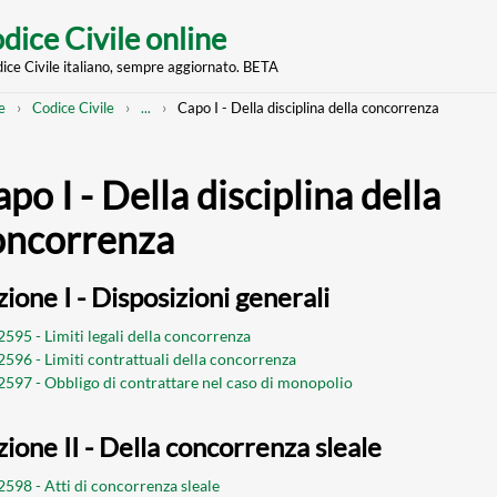
dice Civile online
dice Civile italiano, sempre aggiornato. BETA
nt
eadcrumb
Mostra
e
Codice Civile
...
Capo I - Della disciplina della concorrenza
l'intero
percorso
strutturato
po I - Della disciplina della
oncorrenza
ione I - Disposizioni generali
2595 - Limiti legali della concorrenza
 2596 - Limiti contrattuali della concorrenza
 2597 - Obbligo di contrattare nel caso di monopolio
zione II - Della concorrenza sleale
 2598 - Atti di concorrenza sleale