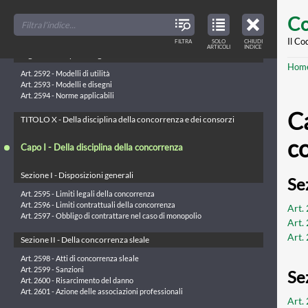
Skip
Art. 2590 - Invenzione del prestatore di lavoro
FILTER
CLOSE
TOC
TABLE
Co
Art. 2591 - Rinvio alle leggi speciali
TITLES
OF
to
CONTENTS
VIEW
ONLY
main
Il Co
Capo III - Del diritto di brevetto per modelli di utilità e di
FILTRA
SOLO
CHIUDI
ARTICLES
ARTICOLI
INDICE
IN
registrazione per disegni e modelli
THE
conte
TABLE
Br
Hom
OF
CONTENTS
Art. 2592 - Modelli di utilità
Art. 2593 - Modelli e disegni
Art. 2594 - Norme applicabili
Ca
TITOLO X - Della disciplina della concorrenza e dei consorzi
c
Capo I - Della disciplina della concorrenza
Sezione I - Disposizioni generali
Sez
Art. 2595 - Limiti legali della concorrenza
Art. 2596 - Limiti contrattuali della concorrenza
Art. 
Art. 2597 - Obbligo di contrattare nel caso di monopolio
Art.
Art.
Sezione II - Della concorrenza sleale
Art. 2598 - Atti di concorrenza sleale
Art. 2599 - Sanzioni
Se
Art. 2600 - Risarcimento del danno
Art. 2601 - Azione delle associazioni professionali
Art.