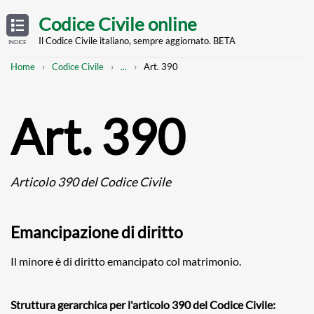
Skip
OPEN
TABLE
Codice Civile online
OF
to
CONTENTS
main
Il Codice Civile italiano, sempre aggiornato. BETA
INDICE
content
Breadcrumb
Mostra
Home
Codice Civile
...
Art. 390
l'intero
percorso
strutturato
Art. 390
Articolo 390 del Codice Civile
Emancipazione di diritto
Il minore è di diritto emancipato col matrimonio.
Struttura gerarchica per l'articolo 390 del Codice Civile: