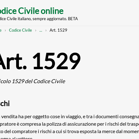
dice Civile online
dice Civile italiano, sempre aggiornato. BETA
nt
eadcrumb
Mostra
e
Codice Civile
...
Art. 1529
l'intero
percorso
strutturato
Art. 1529
icolo 1529 del Codice Civile
schi
a vendita ha per oggetto cose in viaggio, e tra i documenti consegna
ratore è compresa la polizza di assicurazione per i rischi del trasp
co del compratore i rischi a cui si trova esposta la merce dal mome
egna al vettore.