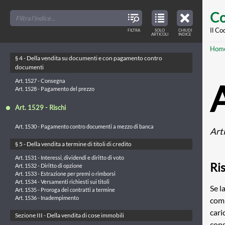
§ 3 - Della vendita con riserva della proprietà
Skip
FILTER
CLOSE
TOC
TABLE
Co
TITLES
OF
Art. 1523 - Passaggio della proprietà e dei rischi
to
CONTENTS
VIEW
Art. 1524 - Opponibilità della riserva di proprietà nei confronti di terzi
ONLY
main
Il Co
FILTRA
SOLO
CHIUDI
ARTICLES
Art. 1525 - Inadempimento del compratore
ARTICOLI
INDICE
IN
THE
Art. 1526 - Risoluzione del contratto
conte
TABLE
Br
Hom
OF
CONTENTS
§ 4 - Della vendita su documenti e con pagamento contro
documenti
Art. 1527 - Consegna
Art. 1528 - Pagamento del prezzo
Art. 1529 - Rischi
Art. 1530 - Pagamento contro documenti a mezzo di banca
Art
§ 5 - Della vendita a termine di titoli di credito
Art. 1531 - Interessi, dividendi e diritto di voto
Ri
Art. 1532 - Diritto di opzione
Art. 1533 - Estrazione per premi o rimborsi
Art. 1534 - Versamenti richiesti sui titoli
Se l
Art. 1535 - Proroga dei contratti a termine
Art. 1536 - Inadempimento
comp
cari
Sezione III - Della vendita di cose immobili
cons