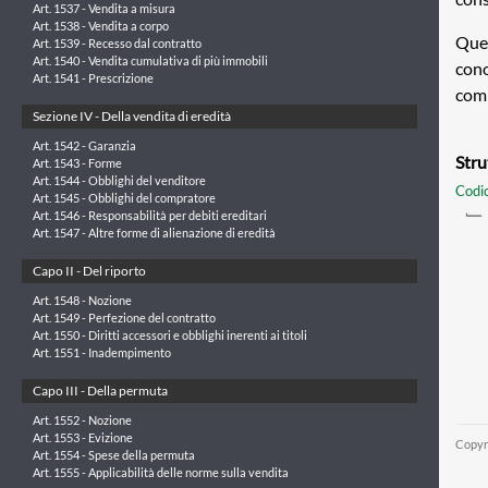
Art. 1537 - Vendita a misura
Art. 1538 - Vendita a corpo
Ques
Art. 1539 - Recesso dal contratto
Art. 1540 - Vendita cumulativa di più immobili
cono
Art. 1541 - Prescrizione
com
Sezione IV - Della vendita di eredità
Art. 1542 - Garanzia
Stru
Art. 1543 - Forme
Art. 1544 - Obblighi del venditore
Codic
Art. 1545 - Obblighi del compratore
Art. 1546 - Responsabilità per debiti ereditari
Art. 1547 - Altre forme di alienazione di eredità
Capo II - Del riporto
Art. 1548 - Nozione
Art. 1549 - Perfezione del contratto
Art. 1550 - Diritti accessori e obblighi inerenti ai titoli
Art. 1551 - Inadempimento
Capo III - Della permuta
Art. 1552 - Nozione
Art. 1553 - Evizione
Copyr
Art. 1554 - Spese della permuta
Art. 1555 - Applicabilità delle norme sulla vendita