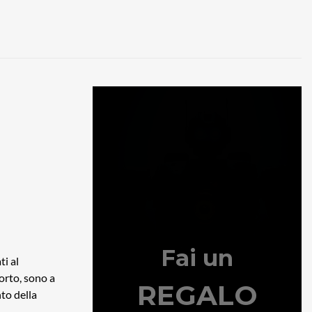
ti al
orto, sono a
nto della