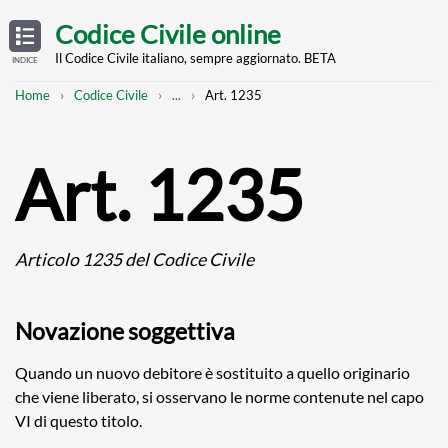
Skip
OPEN
TABLE
Codice Civile online
OF
to
CONTENTS
main
Il Codice Civile italiano, sempre aggiornato. BETA
INDICE
content
Breadcrumb
Mostra
Home
Codice Civile
...
Art. 1235
l'intero
percorso
strutturato
Art. 1235
Articolo 1235 del Codice Civile
Novazione soggettiva
Quando un nuovo debitore è sostituito a quello originario
che viene liberato, si osservano le norme contenute nel capo
VI di questo titolo.