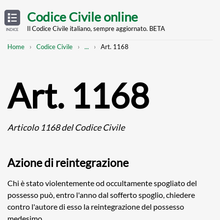
Skip
OPEN
TABLE
Codice Civile online
OF
to
CONTENTS
main
Il Codice Civile italiano, sempre aggiornato. BETA
INDICE
content
Breadcrumb
Mostra
Home
Codice Civile
...
Art. 1168
l'intero
percorso
strutturato
Art. 1168
Articolo 1168 del Codice Civile
Azione di reintegrazione
Chi è stato violentemente od occultamente spogliato del
possesso può, entro l'anno dal sofferto spoglio, chiedere
contro l'autore di esso la reintegrazione del possesso
medesimo.