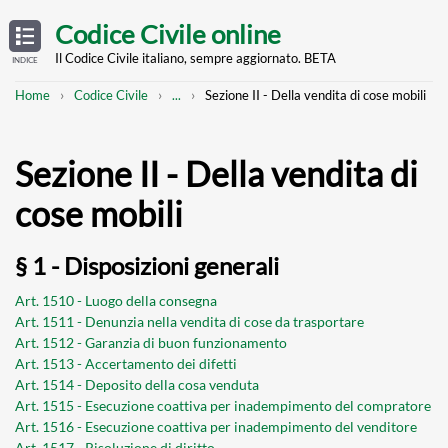
Skip
OPEN
TABLE
Codice Civile online
OF
to
CONTENTS
main
Il Codice Civile italiano, sempre aggiornato. BETA
INDICE
content
Breadcrumb
Mostra
Home
Codice Civile
...
Sezione II - Della vendita di cose mobili
l'intero
percorso
strutturato
Sezione II - Della vendita di
cose mobili
§ 1 - Disposizioni generali
Art. 1510 - Luogo della consegna
Art. 1511 - Denunzia nella vendita di cose da trasportare
Art. 1512 - Garanzia di buon funzionamento
Art. 1513 - Accertamento dei difetti
Art. 1514 - Deposito della cosa venduta
Art. 1515 - Esecuzione coattiva per inadempimento del compratore
Art. 1516 - Esecuzione coattiva per inadempimento del venditore
Art. 1517 - Risoluzione di diritto