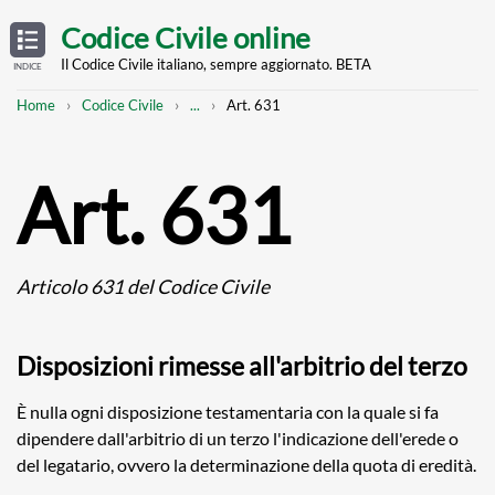
Skip
OPEN
TABLE
Codice Civile online
OF
to
CONTENTS
main
Il Codice Civile italiano, sempre aggiornato. BETA
INDICE
content
Breadcrumb
Mostra
Home
Codice Civile
...
Art. 631
l'intero
percorso
strutturato
Art. 631
Articolo 631 del Codice Civile
Disposizioni rimesse all'arbitrio del terzo
È nulla ogni disposizione testamentaria con la quale si fa
dipendere dall'arbitrio di un terzo l'indicazione dell'erede o
del legatario, ovvero la determinazione della quota di eredità.