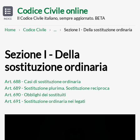
Skip
OPEN
TABLE
Codice Civile online
OF
to
CONTENTS
main
Il Codice Civile italiano, sempre aggiornato. BETA
INDICE
content
Breadcrumb
Mostra
Home
Codice Civile
...
Sezione I - Della sostituzione ordinaria
l'intero
percorso
strutturato
Sezione I - Della
sostituzione ordinaria
Art. 688 - Casi di sostituzione ordinaria
Art. 689 - Sostituzione plurima. Sostituzione reciproca
Art. 690 - Obblighi dei sostituiti
Art. 691 - Sostituzione ordinaria nei legati