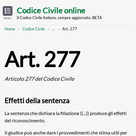
Skip
OPEN
TABLE
Codice Civile online
OF
to
CONTENTS
main
Il Codice Civile italiano, sempre aggiornato. BETA
INDICE
content
Breadcrumb
Mostra
Home
Codice Civile
...
Art. 277
l'intero
percorso
strutturato
Art. 277
Articolo 277 del Codice Civile
Effetti della sentenza
La sentenza che dichiara la filiazione ((...)) produce gli effetti
del riconoscimento.
Il giudice può anche dare i provvedimenti che stima utili per