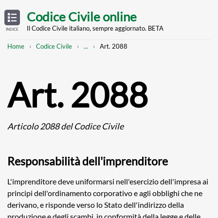
Skip
OPEN
TABLE
Codice Civile online
OF
to
CONTENTS
main
Il Codice Civile italiano, sempre aggiornato. BETA
INDICE
content
Breadcrumb
Mostra
Home
Codice Civile
...
Art. 2088
l'intero
percorso
strutturato
Art. 2088
Articolo 2088 del Codice Civile
Responsabilità dell'imprenditore
L'imprenditore deve uniformarsi nell'esercizio dell'impresa ai
principi dell'ordinamento corporativo e agli obblighi che ne
derivano, e risponde verso lo Stato dell'indirizzo della
produzione e degli scambi, in conformità della legge e delle