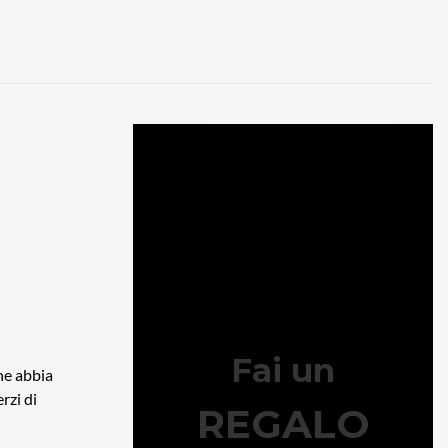
he abbia
erzi di