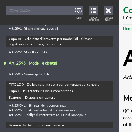
Art. 2585 - Oggetto del brevetto
Skip
FILTER
CLOSE
Art. 2586 - Brevetto per nuovi metodi o processi di fabbricazione
TOC
TABLE
Co
TITLES
OF
Art. 2587 - Brevetto dipendente da brevetto altrui
to
CONTENTS
VIEW
Art. 2588 - Soggetti del diritto
ONLY
main
Il Co
FILTRA
SOLO
CHIUDI
ARTICLES
Art. 2589 - Trasferibilità
ARTICOLI
INDICE
IN
THE
Art. 2590 - Invenzione del prestatore di lavoro
conte
TABLE
Br
Hom
OF
Art. 2591 - Rinvio alle leggi speciali
CONTENTS
Capo III - Del diritto di brevetto per modelli di utilità e di
registrazione per disegni e modelli
Art. 2592 - Modelli di utilità
Art. 2593 - Modelli e disegni
Art. 2594 - Norme applicabili
Art
TITOLO X - Della disciplina della concorrenza e dei consorzi
Capo I - Della disciplina della concorrenza
Mo
Sezione I - Disposizioni generali
Art. 2595 - Limiti legali della concorrenza
((Ch
Art. 2596 - Limiti contrattuali della concorrenza
Art. 2597 - Obbligo di contrattare nel caso di monopolio
cara
util
Sezione II - Della concorrenza sleale