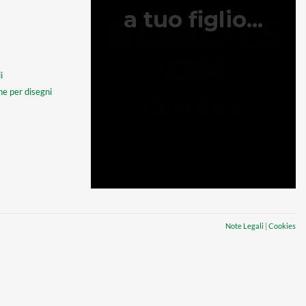
i
one per disegni
Note Legali
|
Cookies