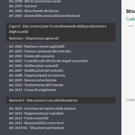
Art. 2598 - Atti di concorrenza sleale
Art. 2599 - Sanzioni
Stru
Art. 2600 - Risarcimento del danno
Art. 2601 - Azione delle associazioni professionali
Codic
Capo II - Dei consorzi per il coordinamento della produzione e
degli scambi
Sezione I - Disposizioni generali
Art. 2602 - Nozione e norme applicabili
Art. 2603 - Forma e contenuto del contratto
Art. 2604 - Durata del consorzio
Art. 2605 - Controllo sull'attività dei singoli consorziati
Art. 2606 - Deliberazioni consortili
Art. 2607 - Modificazioni del contratto
Art. 2608 - Organi preposti al consorzio
Art. 2609 - Recesso ed esclusione
Art. 2610 - Trasferimento dell'azienda
Art. 2611 - Cause di scioglimento
Copyr
Sezione II - Dei consorzi con attività esterna
Art. 2612 - Iscrizione nel registro delle imprese
Art. 2613 - Rappresentanza in giudizio
Art. 2614 - Fondo consortile
Art. 2615 - Responsabilità verso i terzi
Art. 2615-bis - Situazione patrimoniale