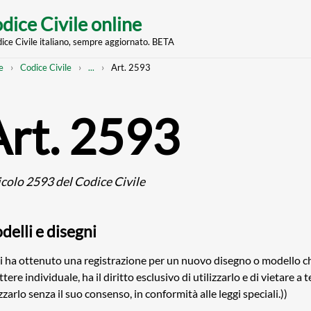
dice Civile online
dice Civile italiano, sempre aggiornato. BETA
nt
eadcrumb
Mostra
e
Codice Civile
...
Art. 2593
l'intero
percorso
strutturato
Art. 2593
icolo 2593 del Codice Civile
delli e disegni
i ha ottenuto una registrazione per un nuovo disegno o modello c
ttere individuale, ha il diritto esclusivo di utilizzarlo e di vietare a t
izzarlo senza il suo consenso, in conformità alle leggi speciali.))