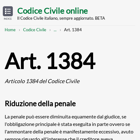
Skip
OPEN
TABLE
Codice Civile online
OF
to
CONTENTS
main
Il Codice Civile italiano, sempre aggiornato. BETA
INDICE
content
Breadcrumb
Mostra
Home
Codice Civile
...
Art. 1384
l'intero
percorso
strutturato
Art. 1384
Articolo 1384 del Codice Civile
Riduzione della penale
La penale può essere diminuita equamente dal giudice, se
l'obbligazione principale è stata eseguita in parte ovvero se
l'ammontare della penale è manifestamente eccessivo, avuto
sempre riguardo all'interesse che il creditore aveva