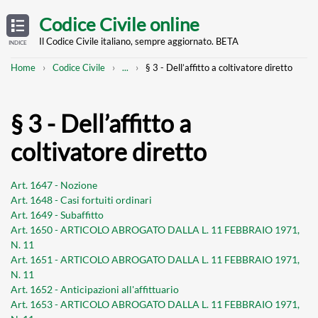
Skip
OPEN
TABLE
Codice Civile online
OF
to
CONTENTS
main
Il Codice Civile italiano, sempre aggiornato. BETA
INDICE
content
Breadcrumb
Mostra
Home
Codice Civile
...
§ 3 - Dell’affitto a coltivatore diretto
l'intero
percorso
strutturato
§ 3 - Dell’affitto a
coltivatore diretto
Art. 1647 - Nozione
Art. 1648 - Casi fortuiti ordinari
Art. 1649 - Subaffitto
Art. 1650 - ARTICOLO ABROGATO DALLA L. 11 FEBBRAIO 1971,
N. 11
Art. 1651 - ARTICOLO ABROGATO DALLA L. 11 FEBBRAIO 1971,
N. 11
Art. 1652 - Anticipazioni all'affittuario
Art. 1653 - ARTICOLO ABROGATO DALLA L. 11 FEBBRAIO 1971,