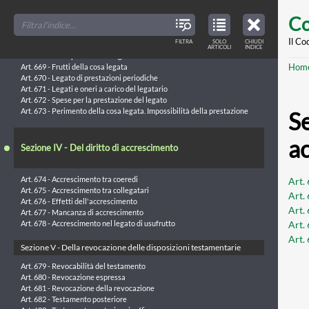
Art. 663 - Legato imposto a un solo erede
Skip
FILTER
CLOSE
Art. 664 - Adempimento del legato di genere
TOC
TABLE
Co
TITLES
OF
Art. 665 - Scelta nel legato alternativo
to
CONTENTS
VIEW
Art. 666 - Trasmissione all'erede della facoltà di scelta
ONLY
main
Il Co
FILTRA
SOLO
CHIUDI
ARTICLES
Art. 667 - Accessioni della cosa legata
ARTICOLI
INDICE
IN
THE
Art. 668 - Adempimento del legato
conte
TABLE
Br
Hom
OF
Art. 669 - Frutti della cosa legata
CONTENTS
Art. 670 - Legato di prestazioni periodiche
Art. 671 - Legati e oneri a carico del legatario
Art. 672 - Spese per la prestazione del legato
Art. 673 - Perimento della cosa legata. Impossibilità della prestazione
Se
a
Sezione IV - Del diritto di accrescimento
Art. 674 - Accrescimento tra coeredi
Art.
Art. 675 - Accrescimento tra collegatari
Art.
Art. 676 - Effetti dell'accrescimento
Art.
Art. 677 - Mancanza di accrescimento
Art.
Art. 678 - Accrescimento nel legato di usufrutto
Art.
Sezione V - Della revocazione delle disposizioni testamentarie
Art. 679 - Revocabilità del testamento
Art. 680 - Revocazione espressa
Art. 681 - Revocazione della revocazione
Art. 682 - Testamento posteriore