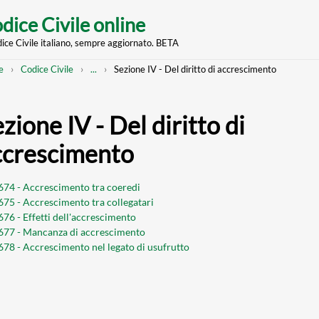
dice Civile online
dice Civile italiano, sempre aggiornato. BETA
nt
eadcrumb
Mostra
e
Codice Civile
...
Sezione IV - Del diritto di accrescimento
l'intero
percorso
strutturato
zione IV - Del diritto di
ccrescimento
 674 - Accrescimento tra coeredi
 675 - Accrescimento tra collegatari
 676 - Effetti dell'accrescimento
 677 - Mancanza di accrescimento
 678 - Accrescimento nel legato di usufrutto