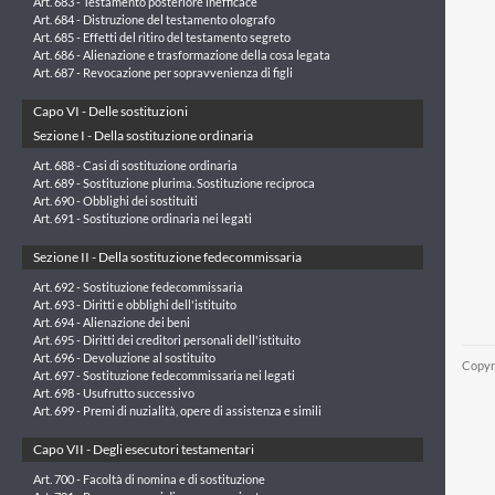
Art. 683 - Testamento posteriore inefficace
Art. 684 - Distruzione del testamento olografo
Art. 685 - Effetti del ritiro del testamento segreto
Art. 686 - Alienazione e trasformazione della cosa legata
Art. 687 - Revocazione per sopravvenienza di figli
Capo VI - Delle sostituzioni
Sezione I - Della sostituzione ordinaria
Art. 688 - Casi di sostituzione ordinaria
Art. 689 - Sostituzione plurima. Sostituzione reciproca
Art. 690 - Obblighi dei sostituiti
Art. 691 - Sostituzione ordinaria nei legati
Sezione II - Della sostituzione fedecommissaria
Art. 692 - Sostituzione fedecommissaria
Art. 693 - Diritti e obblighi dell'istituito
Art. 694 - Alienazione dei beni
Art. 695 - Diritti dei creditori personali dell'istituito
Art. 696 - Devoluzione al sostituito
Copyr
Art. 697 - Sostituzione fedecommissaria nei legati
Art. 698 - Usufrutto successivo
Art. 699 - Premi di nuzialità, opere di assistenza e simili
Capo VII - Degli esecutori testamentari
Art. 700 - Facoltà di nomina e di sostituzione