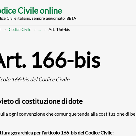
dice Civile online
dice Civile italiano, sempre aggiornato. BETA
nt
eadcrumb
Mostra
e
Codice Civile
...
Art. 166-bis
l'intero
percorso
strutturato
Art. 166-bis
icolo 166-bis del Codice Civile
ieto di costituzione di dote
nulla ogni convenzione che comunque tenda alla costituzione di ben
ttura gerarchica per l'articolo 166-bis del Codice Civile: