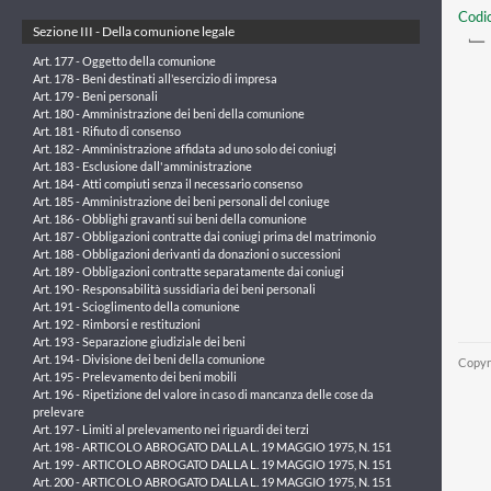
Codic
Sezione III - Della comunione legale
Art. 177 - Oggetto della comunione
Art. 178 - Beni destinati all'esercizio di impresa
Art. 179 - Beni personali
Art. 180 - Amministrazione dei beni della comunione
Art. 181 - Rifiuto di consenso
Art. 182 - Amministrazione affidata ad uno solo dei coniugi
Art. 183 - Esclusione dall'amministrazione
Art. 184 - Atti compiuti senza il necessario consenso
Art. 185 - Amministrazione dei beni personali del coniuge
Art. 186 - Obblighi gravanti sui beni della comunione
Art. 187 - Obbligazioni contratte dai coniugi prima del matrimonio
Art. 188 - Obbligazioni derivanti da donazioni o successioni
Art. 189 - Obbligazioni contratte separatamente dai coniugi
Art. 190 - Responsabilità sussidiaria dei beni personali
Art. 191 - Scioglimento della comunione
Art. 192 - Rimborsi e restituzioni
Art. 193 - Separazione giudiziale dei beni
Art. 194 - Divisione dei beni della comunione
Copyr
Art. 195 - Prelevamento dei beni mobili
Art. 196 - Ripetizione del valore in caso di mancanza delle cose da
prelevare
Art. 197 - Limiti al prelevamento nei riguardi dei terzi
Art. 198 - ARTICOLO ABROGATO DALLA L. 19 MAGGIO 1975, N. 151
Art. 199 - ARTICOLO ABROGATO DALLA L. 19 MAGGIO 1975, N. 151
Art. 200 - ARTICOLO ABROGATO DALLA L. 19 MAGGIO 1975, N. 151