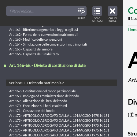
Skip
Capo VI - Del regime patrimoniale della famiglia
FILTER
CLOSE
TOC
TABLE
Co
TITLES
OF
to
Sezione I - Disposizioni generali
CONTENTS
VIEW
ONLY
main
Il Co
FILTRA
SOLO
CHIUDI
ARTICLES
Art. 159 - Del regime patrimoniale legale tra i coniugi
ARTICOLI
INDICE
IN
THE
Art. 160 - Diritti inderogabili
conte
TABLE
Br
Hom
OF
Art. 161 - Riferimento generico a leggi o agli usi
CONTENTS
Art. 162 - Forma delle convenzioni matrimoniali
Art. 163 - Modifica delle convenzioni
Art. 164 - Simulazione delle convenzioni matrimoniali
Art. 165 - Capacità del minore
Art. 166 - Capacità dell'inabilitato
Art. 166-bis - Divieto di costituzione di dote
Art
Sezione II - Del fondo patrimoniale
Art. 167 - Costituzione del fondo patrimoniale
Art. 168 - Impiego ed amministrazione del fondo
Div
Art. 169 - Alienazione dei beni del fondo
Art. 170 - Esecuzione sui beni e sui frutti
Art. 171 - Cessazione del fondo
((È 
Art. 172 - ARTICOLO ABROGATO DALLA L. 19 MAGGIO 1975, N. 151
Art. 173 - ARTICOLO ABROGATO DALLA L. 19 MAGGIO 1975, N. 151
Art. 174 - ARTICOLO ABROGATO DALLA L. 19 MAGGIO 1975, N. 151
Art. 175 - ARTICOLO ABROGATO DALLA L. 19 MAGGIO 1975, N. 151
Stru
Art. 176 - ARTICOLO ABROGATO DALLA L. 19 MAGGIO 1975, N. 151