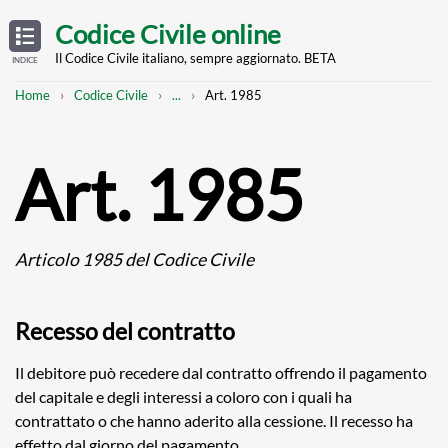
Skip
OPEN
TABLE
Codice Civile online
OF
to
CONTENTS
main
Il Codice Civile italiano, sempre aggiornato. BETA
INDICE
content
Breadcrumb
Mostra
Home
Codice Civile
...
Art. 1985
l'intero
percorso
strutturato
Art. 1985
Articolo 1985 del Codice Civile
Recesso del contratto
Il debitore può recedere dal contratto offrendo il pagamento
del capitale e degli interessi a coloro con i quali ha
contrattato o che hanno aderito alla cessione. Il recesso ha
effetto dal giorno del pagamento.