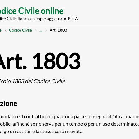
dice Civile online
dice Civile italiano, sempre aggiornato. BETA
nt
eadcrumb
Mostra
e
Codice Civile
...
Art. 1803
l'intero
percorso
strutturato
Art. 1803
icolo 1803 del Codice Civile
zione
omodato è il contratto col quale una parte consegna all'altra una c
bile, affinché se ne serva per un tempo o per un uso determinato,
bligo di restituire la stessa cosa ricevuta.