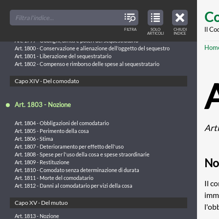
Art. 1797 - Azione nei confronti dei giranti
Skip
FILTER
CLOSE
TOC
TABLE
Co
TITLES
OF
to
Capo XIII - Del sequestro convenzionale
CONTENTS
VIEW
ONLY
main
Il Co
FILTRA
SOLO
CHIUDI
ARTICLES
Art. 1798 - Nozione
ARTICOLI
INDICE
IN
THE
conte
Art. 1799 - Obblighi, diritti e poteri del sequestratario
TABLE
Br
Hom
OF
Art. 1800 - Conservazione e alienazione dell'oggetto del sequestro
CONTENTS
Art. 1801 - Liberazione del sequestratario
Art. 1802 - Compenso e rimborso delle spese al sequestratario
Capo XIV - Del comodato
Art. 1803 - Nozione
Art. 1804 - Obbligazioni del comodatario
Art
Art. 1805 - Perimento della cosa
Art. 1806 - Stima
Art. 1807 - Deterioramento per effetto dell'uso
Art. 1808 - Spese per l'uso della cosa e spese straordinarie
No
Art. 1809 - Restituzione
Art. 1810 - Comodato senza determinazione di durata
Art. 1811 - Morte del comodatario
Il c
Art. 1812 - Danni al comodatario per vizi della cosa
immo
Capo XV - Del mutuo
l'ob
Art. 1813 - Nozione