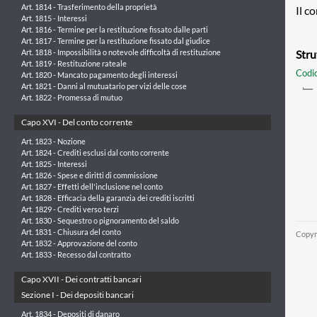
Art. 1814 - Trasferimento della proprietà
Il c
Art. 1815 - Interessi
Art. 1816 - Termine per la restituzione fissato dalle parti
Art. 1817 - Termine per la restituzione fissato dal giudice
Stru
Art. 1818 - Impossibilità o notevole difficoltà di restituzione
Art. 1819 - Restituzione rateale
Codic
Art. 1820 - Mancato pagamento degli interessi
Art. 1821 - Danni al mutuatario per vizi delle cose
Art. 1822 - Promessa di mutuo
Capo XVI - Del conto corrente
Art. 1823 - Nozione
Art. 1824 - Crediti esclusi dal conto corrente
Art. 1825 - Interessi
Art. 1826 - Spese e diritti di commissione
Art. 1827 - Effetti dell'inclusione nel conto
Art. 1828 - Efficacia della garanzia dei crediti iscritti
Art. 1829 - Crediti verso terzi
Art. 1830 - Sequestro o pignoramento del saldo
Art. 1831 - Chiusura del conto
Copyr
Art. 1832 - Approvazione del conto
Art. 1833 - Recesso dal contratto
Capo XVII - Dei contratti bancari
Sezione I - Dei depositi bancari
Art. 1834 - Depositi di danaro