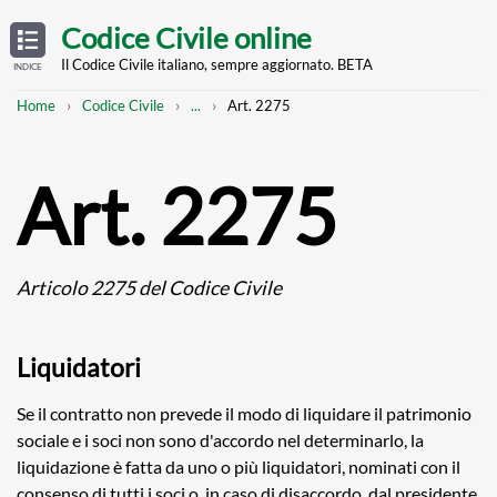
Skip
OPEN
TABLE
Codice Civile online
OF
to
CONTENTS
main
Il Codice Civile italiano, sempre aggiornato. BETA
INDICE
content
Breadcrumb
Mostra
Home
Codice Civile
...
Art. 2275
l'intero
percorso
strutturato
Art. 2275
Articolo 2275 del Codice Civile
Liquidatori
Se il contratto non prevede il modo di liquidare il patrimonio
sociale e i soci non sono d'accordo nel determinarlo, la
liquidazione è fatta da uno o più liquidatori, nominati con il
consenso di tutti i soci o, in caso di disaccordo, dal presidente