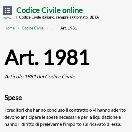
Skip
OPEN
TABLE
Codice Civile online
OF
to
CONTENTS
main
Il Codice Civile italiano, sempre aggiornato. BETA
INDICE
content
Breadcrumb
Mostra
Home
Codice Civile
...
Art. 1981
l'intero
percorso
strutturato
Art. 1981
Articolo 1981 del Codice Civile
Spese
I creditori che hanno concluso il contratto o vi hanno aderito
devono anticipare le spese necessarie per la liquidazione e
hanno il diritto di prelevarne l'importo sul ricavato di essa.