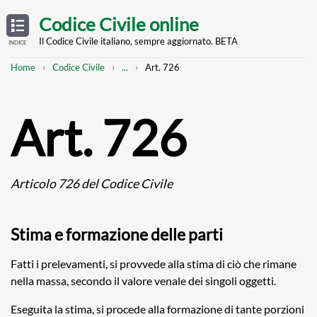
Skip
OPEN
TABLE
Codice Civile online
OF
to
CONTENTS
main
Il Codice Civile italiano, sempre aggiornato. BETA
INDICE
content
Breadcrumb
Mostra
Home
Codice Civile
...
Art. 726
l'intero
percorso
strutturato
Art. 726
Articolo 726 del Codice Civile
Stima e formazione delle parti
Fatti i prelevamenti, si provvede alla stima di ciò che rimane
nella massa, secondo il valore venale dei singoli oggetti.
Eseguita la stima, si procede alla formazione di tante porzioni