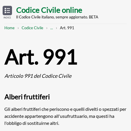
Skip
OPEN
TABLE
Codice Civile online
OF
to
CONTENTS
main
Il Codice Civile italiano, sempre aggiornato. BETA
INDICE
content
Breadcrumb
Mostra
Home
Codice Civile
...
Art. 991
l'intero
percorso
strutturato
Art. 991
Articolo 991 del Codice Civile
Alberi fruttiferi
Gli alberi fruttiferi che periscono e quelli divelti o spezzati per
accidente appartengono all'usufruttuario, ma questi ha
l'obbligo di sostituirne altri.