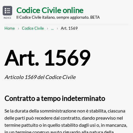
Skip
OPEN
TABLE
Codice Civile online
OF
to
CONTENTS
main
Il Codice Civile italiano, sempre aggiornato. BETA
INDICE
content
Breadcrumb
Mostra
Home
Codice Civile
...
Art. 1569
l'intero
percorso
strutturato
Art. 1569
Articolo 1569 del Codice Civile
Contratto a tempo indeterminato
Se la durata della somministrazione non è stabilita, ciascuna
delle parti può recedere dal contratto, dando preavviso nel
termine pattuito o in quello stabilito dagli usi o, in mancanza,
in un termine congruo avuto riguardo alla natura della