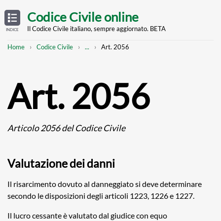
Skip
OPEN
TABLE
Codice Civile online
OF
to
CONTENTS
main
Il Codice Civile italiano, sempre aggiornato. BETA
INDICE
content
Breadcrumb
Mostra
Home
Codice Civile
...
Art. 2056
l'intero
percorso
strutturato
Art. 2056
Articolo 2056 del Codice Civile
Valutazione dei danni
Il risarcimento dovuto al danneggiato si deve determinare
secondo le disposizioni degli articoli 1223, 1226 e 1227.
Il lucro cessante è valutato dal giudice con equo