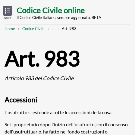
Skip
OPEN
TABLE
Codice Civile online
OF
to
CONTENTS
main
Il Codice Civile italiano, sempre aggiornato. BETA
INDICE
content
Breadcrumb
Mostra
Home
Codice Civile
...
Art. 983
l'intero
percorso
strutturato
Art. 983
Articolo 983 del Codice Civile
Accessioni
L'usufrutto si estende a tutte le accessioni della cosa.
Se il proprietario dopo l'inizio dell'usufrutto, con il consenso
dell'usufruttuario, ha fatto nel fondo costruzioni o