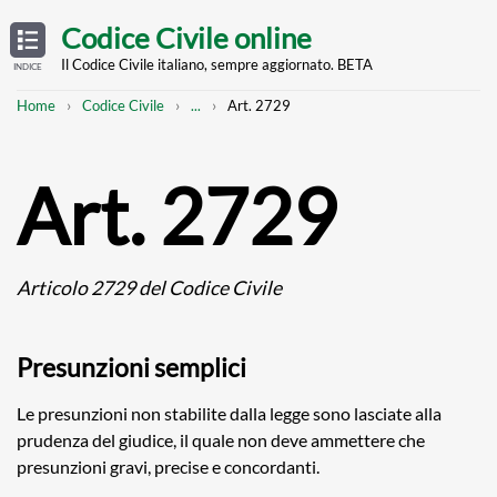
Skip
OPEN
TABLE
Codice Civile online
OF
to
CONTENTS
main
Il Codice Civile italiano, sempre aggiornato. BETA
INDICE
content
Breadcrumb
Mostra
Home
Codice Civile
...
Art. 2729
l'intero
percorso
strutturato
Art. 2729
Articolo 2729 del Codice Civile
Presunzioni semplici
Le presunzioni non stabilite dalla legge sono lasciate alla
prudenza del giudice, il quale non deve ammettere che
presunzioni gravi, precise e concordanti.