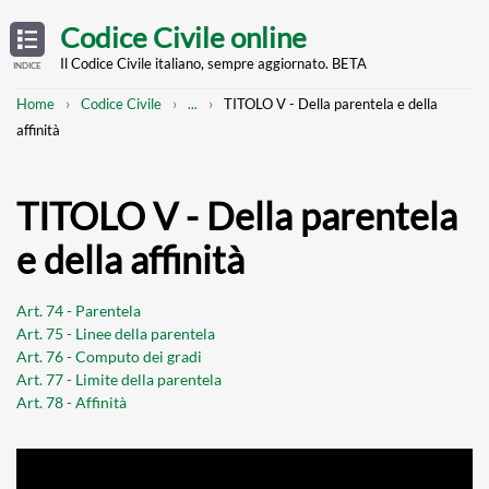
Skip
OPEN
TABLE
Codice Civile online
OF
to
CONTENTS
main
Il Codice Civile italiano, sempre aggiornato. BETA
INDICE
content
Breadcrumb
Mostra
Home
Codice Civile
...
TITOLO V - Della parentela e della
l'intero
affinità
percorso
strutturato
TITOLO V - Della parentela
e della affinità
Art. 74 - Parentela
Art. 75 - Linee della parentela
Art. 76 - Computo dei gradi
Art. 77 - Limite della parentela
Art. 78 - Affinità