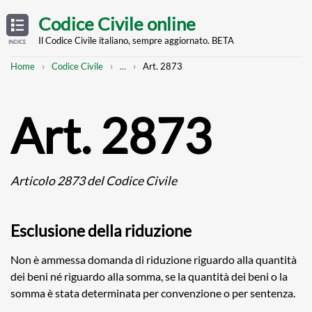
Skip
OPEN
TABLE
Codice Civile online
OF
to
CONTENTS
main
Il Codice Civile italiano, sempre aggiornato. BETA
INDICE
content
Breadcrumb
Mostra
Home
Codice Civile
...
Art. 2873
l'intero
percorso
strutturato
Art. 2873
Articolo 2873 del Codice Civile
Esclusione della riduzione
Non è ammessa domanda di riduzione riguardo alla quantità
dei beni né riguardo alla somma, se la quantità dei beni o la
somma è stata determinata per convenzione o per sentenza.