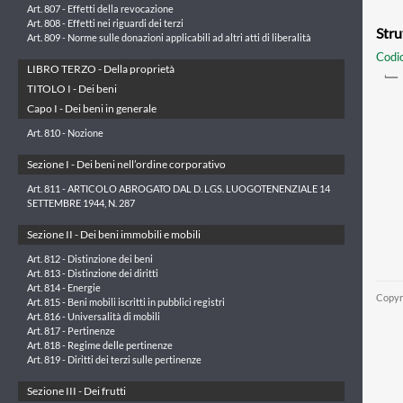
Art. 807 - Effetti della revocazione
Art. 808 - Effetti nei riguardi dei terzi
Stru
Art. 809 - Norme sulle donazioni applicabili ad altri atti di liberalità
Codic
LIBRO TERZO - Della proprietà
TITOLO I - Dei beni
Capo I - Dei beni in generale
Art. 810 - Nozione
Sezione I - Dei beni nell’ordine corporativo
Art. 811 - ARTICOLO ABROGATO DAL D. LGS. LUOGOTENENZIALE 14
SETTEMBRE 1944, N. 287
Sezione II - Dei beni immobili e mobili
Art. 812 - Distinzione dei beni
Art. 813 - Distinzione dei diritti
Art. 814 - Energie
Copyr
Art. 815 - Beni mobili iscritti in pubblici registri
Art. 816 - Universalità di mobili
Art. 817 - Pertinenze
Art. 818 - Regime delle pertinenze
Art. 819 - Diritti dei terzi sulle pertinenze
Sezione III - Dei frutti