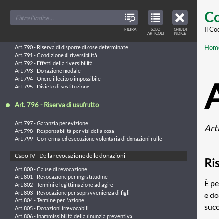
Art. 785 - Donazione in riguardo di matrimonio
Skip
FILTER
CLOSE
Art. 786 - ARTICOLO ABROGATO DALLA L. 15 MAGGIO 1997, N. 127,
TOC
TABLE
Co
TITLES
OF
COME MODIFICATA DALLA L. 22 GIUGNO 2000, N. 192123
to
CONTENTS
VIEW
Art. 787 - Errore sul motivo della donazione
ONLY
main
Il Co
FILTRA
SOLO
CHIUDI
ARTICLES
Art. 788 - Motivo illecito
ARTICOLI
INDICE
IN
THE
Art. 789 - Inadempimento o ritardo nell'esecuzione
conte
TABLE
Br
Hom
OF
Art. 790 - Riserva di disporre di cose determinate
CONTENTS
Art. 791 - Condizione di riversibilità
Art. 792 - Effetti della riversibilità
Art. 793 - Donazione modale
Art. 794 - Onere illecito o impossibile
Art. 795 - Divieto di sostituzione
Art. 796 - Riserva di usufrutto
Art. 797 - Garanzia per evizione
Art
Art. 798 - Responsabilità per vizi della cosa
Art. 799 - Conferma ed esecuzione volontaria di donazioni nulle
Capo IV - Della revocazione delle donazioni
Ri
Art. 800 - Cause di revocazione
Art. 801 - Revocazione per ingratitudine
È pe
Art. 802 - Termini e legittimazione ad agire
Art. 803 - Revocazione per sopravvenienza di figli
e do
Art. 804 - Termine per l'azione
succ
Art. 805 - Donazioni irrevocabili
Art. 806 - Inammissibilità della rinunzia preventiva