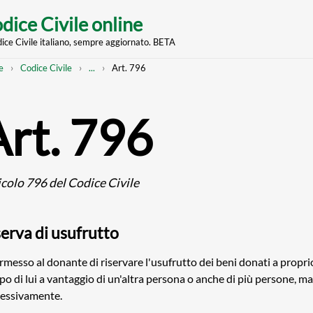
dice Civile online
dice Civile italiano, sempre aggiornato. BETA
nt
eadcrumb
Mostra
e
Codice Civile
...
Art. 796
l'intero
percorso
strutturato
Art. 796
icolo 796 del Codice Civile
serva di usufrutto
rmesso al donante di riservare l'usufrutto dei beni donati a propri
po di lui a vantaggio di un'altra persona o anche di più persone, m
essivamente.