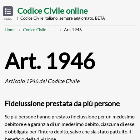
Skip
OPEN
TABLE
Codice Civile online
OF
to
CONTENTS
main
Il Codice Civile italiano, sempre aggiornato. BETA
INDICE
content
Breadcrumb
Mostra
Home
Codice Civile
...
Art. 1946
l'intero
percorso
strutturato
Art. 1946
Articolo 1946 del Codice Civile
Fideiussione prestata da più persone
Se più persone hanno prestato fideiussione per un medesimo
debitore e a garanzia di un medesimo debito, ciascuna di esse
è obbligata per l'intero debito, salvo che sia stato pattuito il
beneficio della divisione.