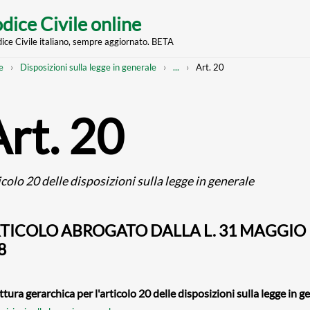
dice Civile online
dice Civile italiano, sempre aggiornato. BETA
nt
eadcrumb
Mostra
e
Disposizioni sulla legge in generale
...
Art. 20
l'intero
percorso
strutturato
Art. 20
colo 20 delle disposizioni sulla legge in generale
TICOLO ABROGATO DALLA L. 31 MAGGIO 1
8
ttura gerarchica per l'articolo 20 delle disposizioni sulla legge in g