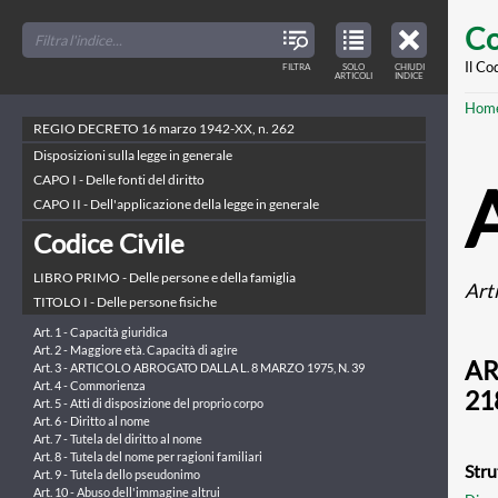
Skip
FILTER
CLOSE
TOC
TABLE
Co
TITLES
OF
to
CONTENTS
VIEW
ONLY
main
Il Co
FILTRA
SOLO
CHIUDI
ARTICLES
ARTICOLI
INDICE
IN
THE
conte
TABLE
Br
Hom
OF
CONTENTS
REGIO DECRETO 16 marzo 1942-XX, n. 262
Disposizioni sulla legge in generale
CAPO I - Delle fonti del diritto
CAPO II - Dell'applicazione della legge in generale
Codice Civile
LIBRO PRIMO - Delle persone e della famiglia
Arti
TITOLO I - Delle persone fisiche
Art. 1 - Capacità giuridica
Art. 2 - Maggiore età. Capacità di agire
AR
Art. 3 - ARTICOLO ABROGATO DALLA L. 8 MARZO 1975, N. 39
Art. 4 - Commorienza
21
Art. 5 - Atti di disposizione del proprio corpo
Art. 6 - Diritto al nome
Art. 7 - Tutela del diritto al nome
Art. 8 - Tutela del nome per ragioni familiari
Stru
Art. 9 - Tutela dello pseudonimo
Art. 10 - Abuso dell'immagine altrui