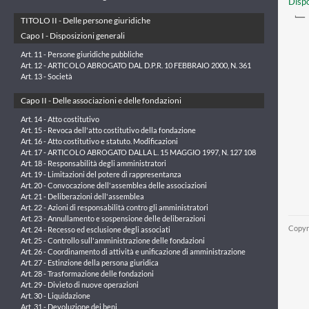
Dispo
TITOLO II - Delle persone giuridiche
Capo I - Disposizioni generali
Art. 11 - Persone giuridiche pubbliche
Art. 12 - ARTICOLO ABROGATO DAL D.P.R. 10 FEBBRAIO 2000, N. 361
Art. 13 - Società
Capo II - Delle associazioni e delle fondazioni
Art. 14 - Atto costitutivo
Art. 15 - Revoca dell'atto costitutivo della fondazione
Art. 16 - Atto costitutivo e statuto. Modificazioni
Art. 17 - ARTICOLO ABROGATO DALLA L. 15 MAGGIO 1997, N. 127 108
Art. 18 - Responsabilità degli amministratori
Art. 19 - Limitazioni del potere di rappresentanza
Art. 20 - Convocazione dell'assemblea delle associazioni
Art. 21 - Deliberazioni dell'assemblea
Art. 22 - Azioni di responsabilità contro gli amministratori
Art. 23 - Annullamento e sospensione delle deliberazioni
Copyr
Art. 24 - Recesso ed esclusione degli associati
Art. 25 - Controllo sull'amministrazione delle fondazioni
Art. 26 - Coordinamento di attività e unificazione di amministrazione
Art. 27 - Estinzione della persona giuridica
Art. 28 - Trasformazione delle fondazioni
Art. 29 - Divieto di nuove operazioni
Art. 30 - Liquidazione
Art. 31 - Devoluzione dei beni