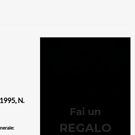
995, N.
enerale: