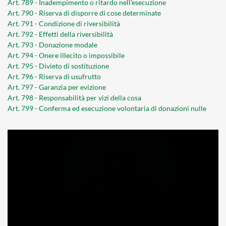
Art. 789 - Inadempimento o ritardo nell'esecuzione
Art. 790 - Riserva di disporre di cose determinate
Art. 791 - Condizione di riversibilità
Art. 792 - Effetti della riversibilità
Art. 793 - Donazione modale
Art. 794 - Onere illecito o impossibile
Art. 795 - Divieto di sostituzione
Art. 796 - Riserva di usufrutto
Art. 797 - Garanzia per evizione
Art. 798 - Responsabilità per vizi della cosa
Art. 799 - Conferma ed esecuzione volontaria di donazioni nulle