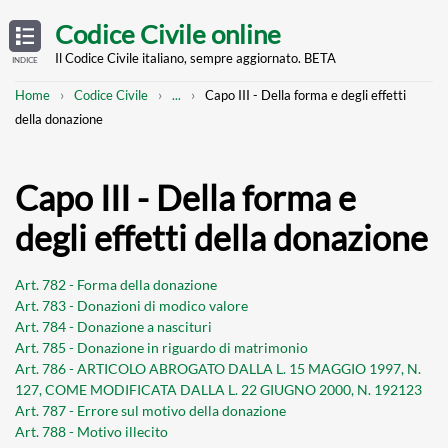
Skip
OPEN
TABLE
Codice Civile online
OF
to
CONTENTS
main
Il Codice Civile italiano, sempre aggiornato. BETA
INDICE
content
Breadcrumb
Mostra
Home
Codice Civile
...
Capo III - Della forma e degli effetti
l'intero
della donazione
percorso
strutturato
Capo III - Della forma e
degli effetti della donazione
Art. 782 - Forma della donazione
Art. 783 - Donazioni di modico valore
Art. 784 - Donazione a nascituri
Art. 785 - Donazione in riguardo di matrimonio
Art. 786 - ARTICOLO ABROGATO DALLA L. 15 MAGGIO 1997, N.
127, COME MODIFICATA DALLA L. 22 GIUGNO 2000, N. 192123
Art. 787 - Errore sul motivo della donazione
Art. 788 - Motivo illecito