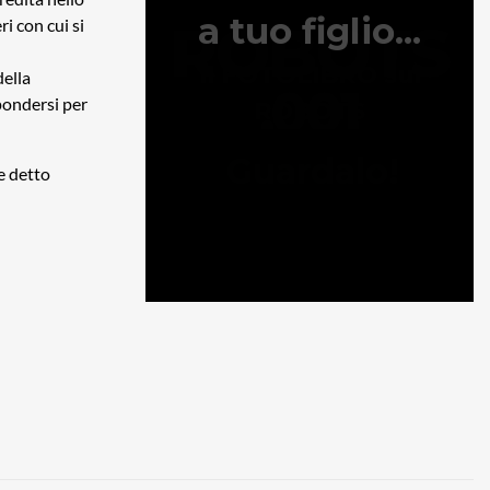
ri con cui si
della
spondersi per
de detto