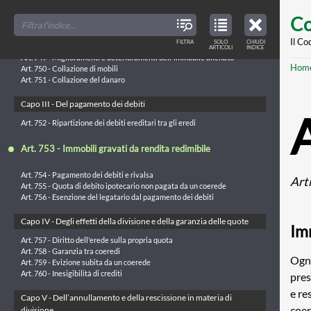
Art. 744 - Perimento della cosa donata
Skip
FILTER
CLOSE
Art. 745 - Frutti e interessi
TOC
TABLE
Co
TITLES
OF
to
Art. 746 - Collazione d'immobili
CONTENTS
VIEW
Art. 747 - Collazione per imputazione
ONLY
main
Il Co
FILTRA
SOLO
CHIUDI
ARTICLES
Art. 748 - Miglioramenti, spese e deterioramenti
ARTICOLI
INDICE
IN
THE
conte
Art. 749 - Miglioramenti e deterioramenti dell'immobile alienato
TABLE
Br
Hom
OF
Art. 750 - Collazione di mobili
CONTENTS
Art. 751 - Collazione del danaro
Capo III - Del pagamento dei debiti
Art. 752 - Ripartizione dei debiti ereditari tra gli eredi
Art. 753 - Immobili gravati da rendita redimibile
Art. 754 - Pagamento dei debiti e rivalsa
Art
Art. 755 - Quota di debito ipotecario non pagata da un coerede
Art. 756 - Esenzione del legatario dal pagamento dei debiti
Capo IV - Degli effetti della divisione e della garanzia delle quote
Im
Art. 757 - Diritto dell'erede sulla propria quota
Art. 758 - Garanzia tra coeredi
Ogni
Art. 759 - Evizione subita da un coerede
Art. 760 - Inesigibilità di crediti
pres
e re
Capo V - Dell’annullamento e della rescissione in materia di
coer
divisione