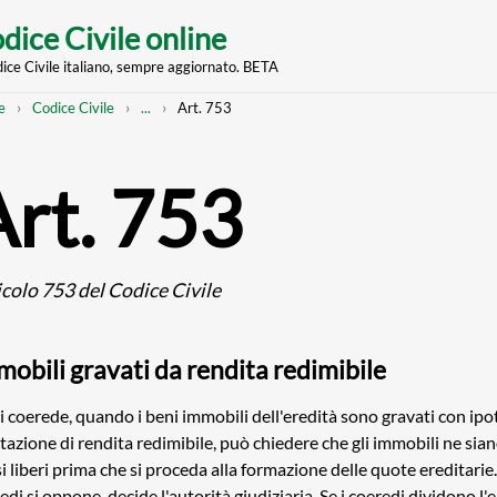
dice Civile online
dice Civile italiano, sempre aggiornato. BETA
nt
eadcrumb
Mostra
e
Codice Civile
...
Art. 753
l'intero
percorso
strutturato
Art. 753
icolo 753 del Codice Civile
mobili gravati da rendita redimibile
 coerede, quando i beni immobili dell'eredità sono gravati con ip
tazione di rendita redimibile, può chiedere che gli immobili ne sian
si liberi prima che si proceda alla formazione delle quote ereditarie
edi si oppone, decide l'autorità giudiziaria. Se i coeredi dividono l'