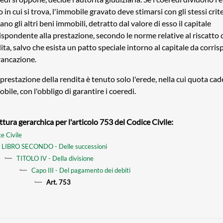
o in cui si trova, l'immobile gravato deve stimarsi con gli stessi crite
ano gli altri beni immobili, detratto dal valore di esso il capitale
ispondente alla prestazione, secondo le norme relative al riscatto 
ita, salvo che esista un patto speciale intorno al capitale da corri
francazione.
 prestazione della rendita è tenuto solo l'erede, nella cui quota ca
bile, con l'obbligo di garantire i coeredi.
ttura gerarchica per l'articolo 753 del Codice Civile:
e Civile
LIBRO SECONDO - Delle successioni
TITOLO IV - Della divisione
Capo III - Del pagamento dei debiti
Art. 753