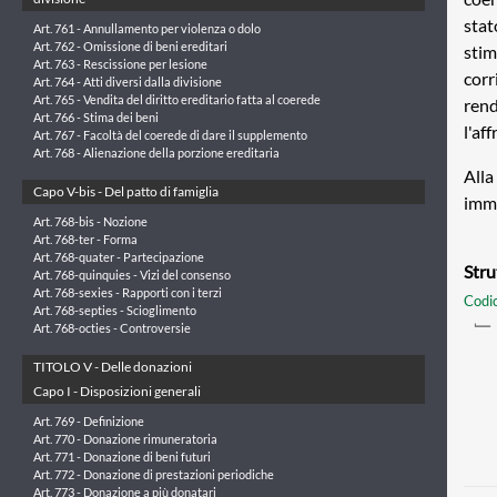
stat
Art. 761 - Annullamento per violenza o dolo
Art. 762 - Omissione di beni ereditari
stim
Art. 763 - Rescissione per lesione
corr
Art. 764 - Atti diversi dalla divisione
Art. 765 - Vendita del diritto ereditario fatta al coerede
rend
Art. 766 - Stima dei beni
l'af
Art. 767 - Facoltà del coerede di dare il supplemento
Art. 768 - Alienazione della porzione ereditaria
Alla
Capo V-bis - Del patto di famiglia
immo
Art. 768-bis - Nozione
Art. 768-ter - Forma
Art. 768-quater - Partecipazione
Stru
Art. 768-quinquies - Vizi del consenso
Art. 768-sexies - Rapporti con i terzi
Codic
Art. 768-septies - Scioglimento
Art. 768-octies - Controversie
TITOLO V - Delle donazioni
Capo I - Disposizioni generali
Art. 769 - Definizione
Art. 770 - Donazione rimuneratoria
Art. 771 - Donazione di beni futuri
Art. 772 - Donazione di prestazioni periodiche
Art. 773 - Donazione a più donatari