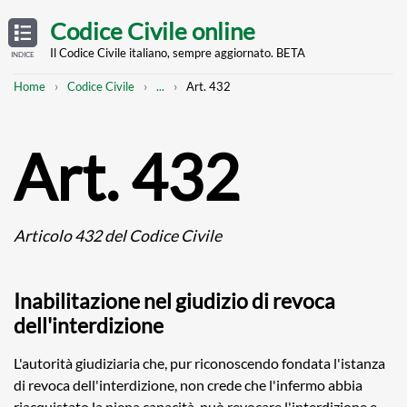
Skip
OPEN
TABLE
Codice Civile online
OF
to
CONTENTS
main
Il Codice Civile italiano, sempre aggiornato. BETA
INDICE
content
Breadcrumb
Mostra
Home
Codice Civile
...
Art. 432
l'intero
percorso
strutturato
Art. 432
Articolo 432 del Codice Civile
Inabilitazione nel giudizio di revoca
dell'interdizione
L'autorità giudiziaria che, pur riconoscendo fondata l'istanza
di revoca dell'interdizione, non crede che l'infermo abbia
riacquistato la piena capacità, può revocare l'interdizione e