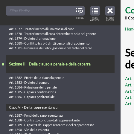
Skip
FILTER
CLOSE
Art. 1372 - Efficacia del contratto
TOC
TABLE
Co
TITLES
OF
Art. 1373 - Recesso unilaterale
to
CONTENTS
VIEW
Art. 1374 - Integrazione del contratto
ONLY
main
Il Co
FILTRA
SOLO
CHIUDI
ARTICLES
Art. 1375 - Esecuzione di buona fede
ARTICOLI
INDICE
IN
THE
Art. 1376 - Contratto con effetti reali
conte
TABLE
Br
Hom
OF
Art. 1377 - Trasferimento di una massa di cose
CONTENTS
Art. 1378 - Trasferimento di cosa determinata solo nel genere
Art. 1379 - Divieto di alienazione
Art. 1380 - Conflitto tra più diritti personali di godimento
Art. 1381 - Promessa dell'obbligazione o del fatto del terzo
Se
de
Sezione II - Della clausola penale e della caparra
Art. 1382 - Effetti della clausola penale
Art. 
Art. 1383 - Divieto di cumulo
Art.
Art. 1384 - Riduzione della penale
Art.
Art. 1385 - Caparra confirmatoria
Art.
Art. 1386 - Caparra penitenziale
Art.
Capo VI - Della rappresentanza
Art. 1387 - Fonti della rappresentanza
Art. 1388 - Contratto concluso dal rappresentante
Art. 1389 - Capacità del rappresentante e del rappresentato
Art. 1390 - Vizi della volontà