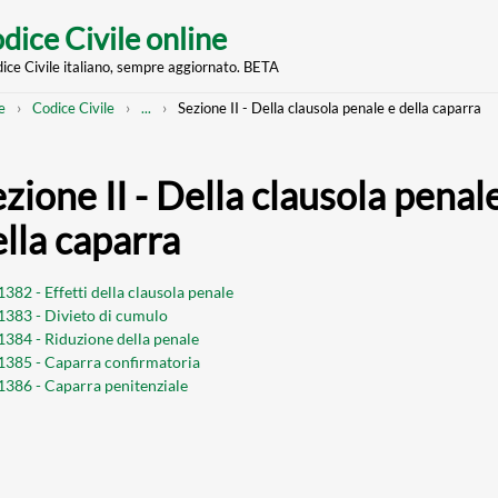
dice Civile online
dice Civile italiano, sempre aggiornato. BETA
nt
eadcrumb
Mostra
e
Codice Civile
...
Sezione II - Della clausola penale e della caparra
l'intero
percorso
strutturato
zione II - Della clausola penal
lla caparra
1382 - Effetti della clausola penale
 1383 - Divieto di cumulo
 1384 - Riduzione della penale
 1385 - Caparra confirmatoria
 1386 - Caparra penitenziale