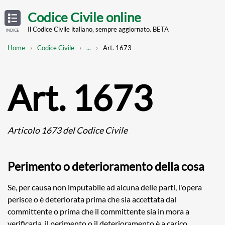
Skip
OPEN
TABLE
Codice Civile online
OF
to
CONTENTS
main
Il Codice Civile italiano, sempre aggiornato. BETA
INDICE
content
Breadcrumb
Mostra
Home
Codice Civile
...
Art. 1673
l'intero
percorso
strutturato
Art. 1673
Articolo 1673 del Codice Civile
Perimento o deterioramento della cosa
Se, per causa non imputabile ad alcuna delle parti, l'opera
perisce o è deteriorata prima che sia accettata dal
committente o prima che il committente sia in mora a
verificarla, il perimento o il deterioramento è a carico