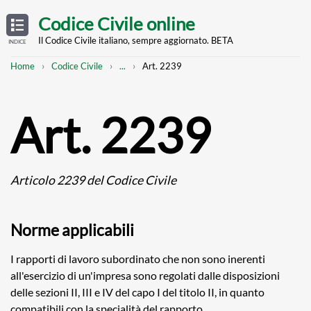
Skip
OPEN
TABLE
Codice Civile online
OF
to
CONTENTS
main
Il Codice Civile italiano, sempre aggiornato. BETA
INDICE
content
Breadcrumb
Mostra
Home
Codice Civile
...
Art. 2239
l'intero
percorso
strutturato
Art. 2239
Articolo 2239 del Codice Civile
Norme applicabili
I rapporti di lavoro subordinato che non sono inerenti
all'esercizio di un'impresa sono regolati dalle disposizioni
delle sezioni II, III e IV del capo I del titolo II, in quanto
compatibili con la specialità del rapporto.