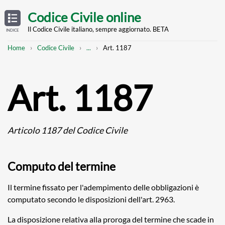
Skip
OPEN
TABLE
Codice Civile online
OF
to
CONTENTS
main
Il Codice Civile italiano, sempre aggiornato. BETA
INDICE
content
Breadcrumb
Mostra
Home
Codice Civile
...
Art. 1187
l'intero
percorso
strutturato
Art. 1187
Articolo 1187 del Codice Civile
Computo del termine
Il termine fissato per l'adempimento delle obbligazioni è
computato secondo le disposizioni dell'art. 2963.
La disposizione relativa alla proroga del termine che scade in