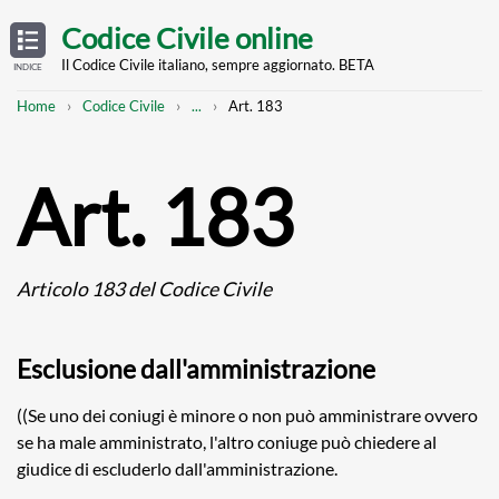
Skip
OPEN
TABLE
Codice Civile online
OF
to
CONTENTS
main
Il Codice Civile italiano, sempre aggiornato. BETA
INDICE
content
Breadcrumb
Mostra
Home
Codice Civile
...
Art. 183
l'intero
percorso
strutturato
Art. 183
Articolo 183 del Codice Civile
Esclusione dall'amministrazione
((Se uno dei coniugi è minore o non può amministrare ovvero
se ha male amministrato, l'altro coniuge può chiedere al
giudice di escluderlo dall'amministrazione.