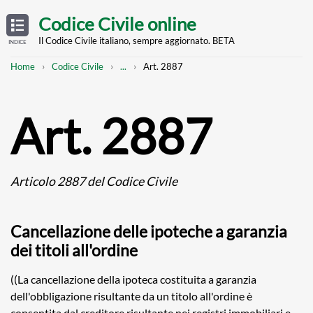
Skip
OPEN
TABLE
Codice Civile online
OF
to
CONTENTS
main
Il Codice Civile italiano, sempre aggiornato. BETA
INDICE
content
Breadcrumb
Mostra
Home
Codice Civile
...
Art. 2887
l'intero
percorso
strutturato
Art. 2887
Articolo 2887 del Codice Civile
Cancellazione delle ipoteche a garanzia
dei titoli all'ordine
((La cancellazione della ipoteca costituita a garanzia
dell'obbligazione risultante da un titolo all'ordine è
consentita dal creditore risultante nei registri immobiliari e