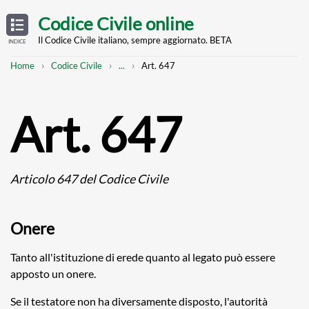
Skip
OPEN
TABLE
Codice Civile online
OF
to
CONTENTS
main
Il Codice Civile italiano, sempre aggiornato. BETA
INDICE
content
Breadcrumb
Mostra
Home
Codice Civile
...
Art. 647
l'intero
percorso
strutturato
Art. 647
Articolo 647 del Codice Civile
Onere
Tanto all'istituzione di erede quanto al legato può essere
apposto un onere.
Se il testatore non ha diversamente disposto, l'autorità