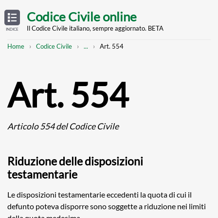
Skip
OPEN
TABLE
Codice Civile online
OF
to
CONTENTS
main
Il Codice Civile italiano, sempre aggiornato. BETA
INDICE
content
Breadcrumb
Mostra
Home
Codice Civile
...
Art. 554
l'intero
percorso
strutturato
Art. 554
Articolo 554 del Codice Civile
Riduzione delle disposizioni
testamentarie
Le disposizioni testamentarie eccedenti la quota di cui il
defunto poteva disporre sono soggette a riduzione nei limiti
della quota medesima.