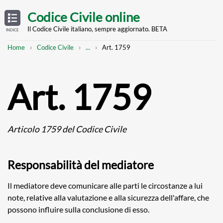
Skip
OPEN
TABLE
Codice Civile online
OF
to
CONTENTS
main
Il Codice Civile italiano, sempre aggiornato. BETA
INDICE
content
Breadcrumb
Mostra
Home
Codice Civile
...
Art. 1759
l'intero
percorso
strutturato
Art. 1759
Articolo 1759 del Codice Civile
Responsabilità del mediatore
Il mediatore deve comunicare alle parti le circostanze a lui
note, relative alla valutazione e alla sicurezza dell'affare, che
possono influire sulla conclusione di esso.