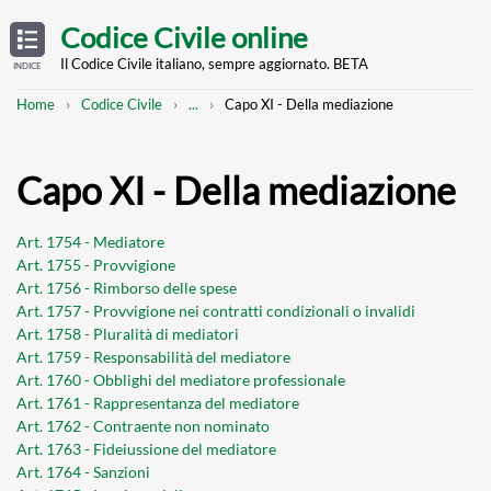
Skip
OPEN
TABLE
Codice Civile online
OF
to
CONTENTS
main
Il Codice Civile italiano, sempre aggiornato. BETA
INDICE
content
Breadcrumb
Mostra
Home
Codice Civile
...
Capo XI - Della mediazione
l'intero
percorso
strutturato
Capo XI - Della mediazione
Art. 1754 - Mediatore
Art. 1755 - Provvigione
Art. 1756 - Rimborso delle spese
Art. 1757 - Provvigione nei contratti condizionali o invalidi
Art. 1758 - Pluralità di mediatori
Art. 1759 - Responsabilità del mediatore
Art. 1760 - Obblighi del mediatore professionale
Art. 1761 - Rappresentanza del mediatore
Art. 1762 - Contraente non nominato
Art. 1763 - Fideiussione del mediatore
Art. 1764 - Sanzioni